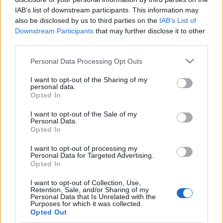
IAB’s list of downstream participants. This information may
also be disclosed by us to third parties on the
IAB’s List of
Német adóbevallás készítés:
Downstream Participants
that may further disclose it to other
third parties.
WEB:
http://www.nemetjovedelem.hu/
Please note that this website/app uses one or more Google
Personal Data Processing Opt Outs
Tel: +36 30 22 99 394
services and may gather and store information including but
not limited to your visit or usage behaviour. You may click to
I want to opt-out of the Sharing of my
personal data.
WSP Consulting Nonprofit Kft. - Könyvelő és
grant or deny consent to Google and its third-party tags to
Opted In
adótanácsadó iroda
use your data for below specified purposes in below Google
consent section.
I want to opt-out of the Sale of my
WEB:
https://www.nemetbiztositas.hu/
Personal Data.
Opted In
I want to opt-out of processing my
Personal Data for Targeted Advertising.
Címkék:
adó
lexikon
adóalap
Werbungskosten
Opted In
I want to opt-out of Collection, Use,
Retention, Sale, and/or Sharing of my
Personal Data that Is Unrelated with the
Purposes for which it was collected.
Ajánlott bejegyzések:
Opted Out