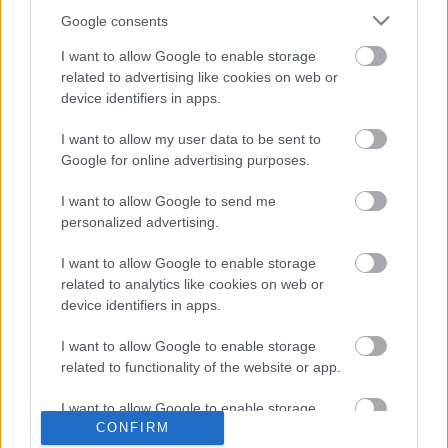
Google consents
Türingia nevezetes városai Erfurt,
I want to allow Google to enable storage
Weimar és Rudolstadt
related to advertising like cookies on web or
device identifiers in apps.
Egy befektetési tanácsadó elmondja: Ha
I want to allow my user data to be sent to
gazdagok akartok lenni, akkor erről a
Google for online advertising purposes.
dologról kell lemondanotok
I want to allow Google to send me
personalized advertising.
Az adólevonáshoz szükséges adatok
I want to allow Google to enable storage
related to analytics like cookies on web or
device identifiers in apps.
I want to allow Google to enable storage
Az ipar bejelentése, vállalkozói
related to functionality of the website or app.
tevékenység indításához
I want to allow Google to enable storage
CONFIRM
related to personalization.