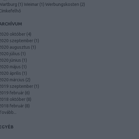
Wartburg
(
1
)
Weimar
(
1
)
Werbungskosten
(
2
)
Címkefelhő
ARCHÍVUM
2020 október
(
4
)
2020 szeptember
(
1
)
2020 augusztus
(
1
)
2020 július
(
1
)
2020 június
(
1
)
2020 május
(
1
)
2020 április
(
1
)
2020 március
(
2
)
2019 szeptember
(
1
)
2019 február
(
6
)
2018 október
(
8
)
2018 február
(
8
)
Tovább
...
EGYÉB