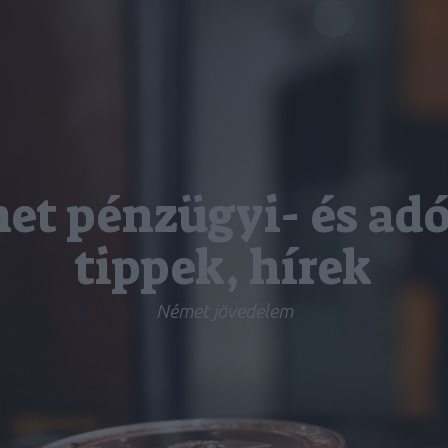
et pénzügyi- és adó
tippek, hírek
Német jövedelem