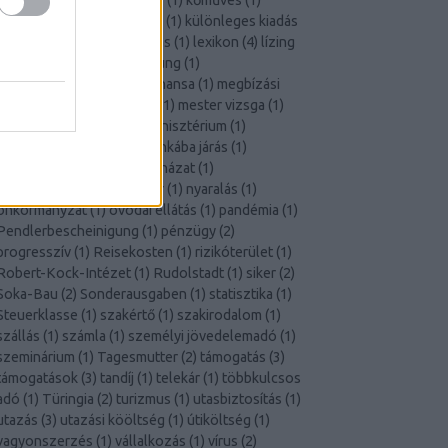
költözés
(
1
)
költségtérítés
(
1
)
kőműves
(
1
)
koronavírus
(
4
)
közlemény
(
1
)
különleges kiadás
1
)
lakásfelújítás
(
1
)
lakhatás
(
1
)
lexikon
(
4
)
lízing
1
)
Lohnsteuerbescheinigung
(
1
)
Lohnsteuerklasse
(
1
)
Lufthansa
(
1
)
megbízási
szerződés
(
1
)
menetlevél
(
1
)
mester vizsga
(
1
)
milliárdos
(
1
)
Minijob
(
1
)
minisztérium
(
1
)
München
(
1
)
munka
(
8
)
munkába járás
(
1
)
munkaeszköz
(
1
)
munkaruházat
(
1
)
Németország
(
1
)
nettó bér
(
1
)
nyaralás
(
1
)
önkormányzat
(
1
)
óvodai ellátás
(
1
)
pandémia
(
1
)
Pendlerbescheinigung
(
1
)
pénzügy
(
2
)
progresszív
(
1
)
Reisekosten
(
1
)
rizikóterület
(
1
)
Robert-Kock-Intézet
(
1
)
Rudolstadt
(
1
)
siker
(
2
)
Soka-Bau
(
2
)
Sonderausgaben
(
1
)
statisztika
(
1
)
Steuerklasse
(
1
)
szakértő
(
1
)
szakirodalom
(
1
)
szállás
(
1
)
számla
(
1
)
személyi jövedelemadó
(
1
)
szeminárium
(
1
)
Tagesmutter
(
2
)
támogatás
(
3
)
támogatások
(
3
)
tandíj
(
1
)
telekár
(
1
)
többkulcsos
adó
(
1
)
Türingia
(
2
)
turizmus
(
1
)
utasbiztosítás
(
1
)
utazás
(
3
)
utazási kööltség
(
1
)
útiköltség
(
1
)
vagyonszerzés
(
1
)
vállalkozás
(
1
)
vírus
(
2
)