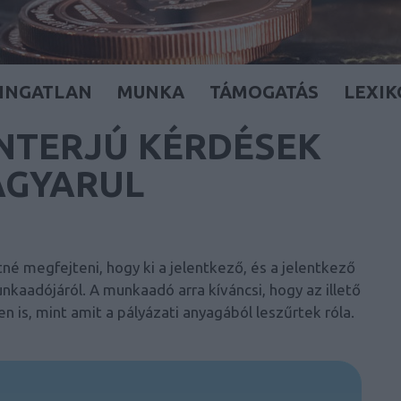
INGATLAN
MUNKA
TÁMOGATÁS
LEXI
INTERJÚ KÉRDÉSEK
AGYARUL
tné megfejteni, hogy ki a jelentkező, és a jelentkező
kaadójáról. A munkaadó arra kíváncsi, hogy az illető
 is, mint amit a pályázati anyagából leszűrtek róla.