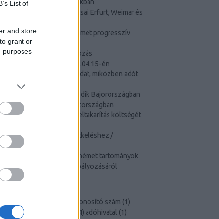
különböző adóosztályokban
B’s List of
Türingia nevezetes városai Erfurt, Weimar és
Rudolstadt
er and store
Mit jelent számodra a német progresszív
to grant or
adórendszer?
ed purposes
Német beutazási korlátozás
meghosszabbítása 2020.04.15-én
Így újíthatod fel a lakásodat, miközben adót
spórolsz
Súlyos lakáshiány uralkodik Bajorországban
Így leszel sikeres Németországban
Hogyan írta le Béla a hóeltakarítás költségét
az adójából?
Igazolás a német határátkeléshez /
Pendlerbescheinigung
Összefoglaló az egyes német tartományok
beutazási karantén-szabályozásáról
CÍMKÉK
adó
(
10
)
adóalap
(
5
)
adóazonosító szám
(
1
)
adóbevallás
(
4
)
adóelőny
(
4
)
adóhivatal
(
1
)