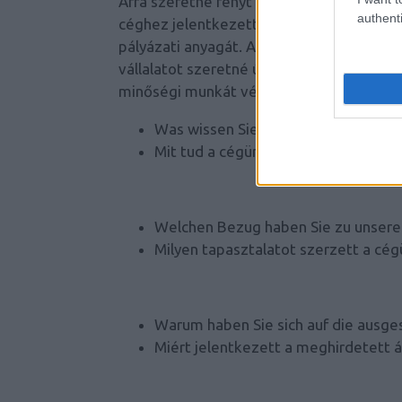
Arra szeretne fényt deríteni a felvételiz
authenti
céghez jelentkezett, vagy csupán a lehet
pályázati anyagát. Az interjú során azt 
vállalatot szeretné új munkaadónak válasz
minőségi munkát végezzen.
Was wissen Sie über unser Unterne
Mit tud a cégünkről?
Welchen Bezug haben Sie zu unser
Milyen tapasztalatot szerzett a cé
Warum haben Sie sich auf die ausge
Miért jelentkezett a meghirdetett á