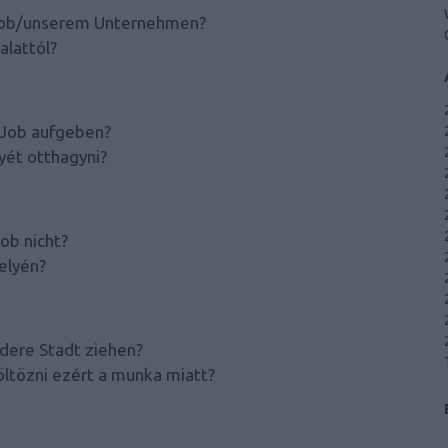
 Job/unserem Unternehmen?
alattól?
 Job aufgeben?
yét otthagyni?
ob nicht?
elyén?
ndere Stadt ziehen?
öltözni ezért a munka miatt?