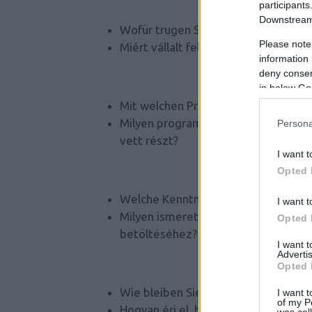
participants
Downstream 
Wofür trugen Sie in Ihrem alten Job
Please note
Miért vállalt felelősséget a korább
information 
deny consent
in below Go
Mit welchen Programmen/Tools/Verf
Milyen programokkal / eszközökkel
Persona
vett részt?
I want t
Opted 
Welche Kenntnisse/Fähigkeiten haben
I want t
Milyen ismeretekkel / képességekkel
Opted 
betöltéséhez?
I want 
Advertis
Opted 
Wie bleiben Sie fachlich auf dem neu
I want t
of my P
Hogyan éri el, hogy a szakmai tudá
was col