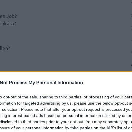
den Job?
unkára?
llen?
önnen?
Not Process My Personal Information
?
to opt-out of the sale, sharing to third parties, or processing of your per
formation for targeted advertising by us, please use the below opt-out s
r selection. Please note that after your opt-out request is processed y
ie vakante Stelle mit?
eing interest-based ads based on personal information utilized by us or
 a megüresedett álláshely betöltéséhez?
disclosed to third parties prior to your opt-out. You may separately opt-
losure of your personal information by third parties on the IAB’s list of