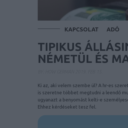
KAPCSOLAT
ADÓ
TIPIKUS ÁLLÁS
NÉMETÜL ÉS M
BY:
HOW GERMAN
2019. FEB 15.
Ki az, aki velem szembe ül? A hr-es szere
is szeretne többet megtudni a leendő mun
ugyanazt a benyomást kelti-e személyesen
Ehhez kérdéseket tesz fel.