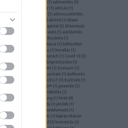
adókártya
(
2
)
adókategória
(
1
)
adómentes
(
3
)
adóosztály
(
4
)
adórendszer
(
1
)
adósáv
(
1
)
adótanácsadó
(
1
)
adóteher
(
1
)
adóvisszatérítés
1
)
adóvonzat
(
1
)
ajánlás
(
1
)
albérlő
(
1
)
állami
támogatás
(
1
)
állás
(
4
)
állásajánlat
(
3
)
állásinterjú
1
)
anmeldung
(
1
)
Arbeit
(
3
)
autó
(
1
)
autóbérlés
1
)
balesetbiztosítás
(
1
)
bankszámla
(
1
)
baukindergeld
(
1
)
Baulohnkasse
(
1
)
bébiszitter
1
)
befektetés
(
2
)
beruházás
(
1
)
bevallás
(
1
)
bevétel
(
1
)
Bewerbungsgespräch
(
1
)
Covid 19
(
2
)
családi pótlék
(
2
)
csok
(
1
)
dolgozószoba
(
1
)
egészségügy
(
1
)
egyházi adó
(
1
)
Eisenach
(
1
)
ELStAM
(
1
)
Entfernungspauschale
(
1
)
építkezés
1
)
építőipar
(
3
)
Erfurt
(
1
)
EU/EGT
(
1
)
EU/EWR
(
1
)
főbérlő
(
1
)
Freibetrag
(
1
)
GDP
(
1
)
gewerbe
(
1
)
gyermekfelügyelet
(
1
)
határátkelés
(
1
)
haushaltsnahe Dienstleistung
(
1
)
hírek
(
9
)
igazolás
(
1
)
ingatlan
(
3
)
iroda
(
1
)
járulék
(
1
)
járvány
(
2
)
jövedelem
(
5
)
jövedelemadó
(
1
)
karantén
(
2
)
kettős háztartás
(
1
)
kijárási tilalom
1
)
kiküldetés
(
2
)
Kindergeld
(
2
)
kirándulás
(
2
)