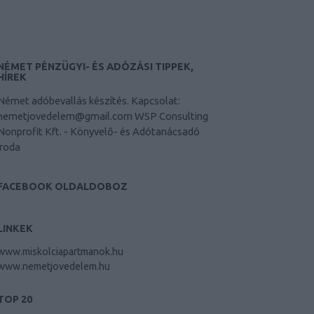
NÉMET PÉNZÜGYI- ÉS ADÓZÁSI TIPPEK,
HÍREK
Német adóbevallás készítés. Kapcsolat:
nemetjovedelem@gmail.com WSP Consulting
Nonprofit Kft. - Könyvelő- és Adótanácsadó
iroda
FACEBOOK OLDALDOBOZ
LINKEK
www.miskolciapartmanok.hu
www.nemetjovedelem.hu
TOP 20