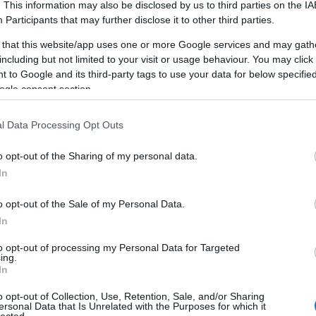
. This information may also be disclosed by us to third parties on the
IA
Participants
that may further disclose it to other third parties.
 die Verantwortung?
 that this website/app uses one or more Google services and may gath
i munkahelyén?
including but not limited to your visit or usage behaviour. You may click 
 to Google and its third-party tags to use your data for below specifi
ogle consent section.
ahren haben Sie in der Vergangenheit gearbeitet?
 dolgozott már a múltban? Milyen folyamatokban
l Data Processing Opt Outs
o opt-out of the Sharing of my personal data.
In
 Sie, die für diesen Job wichtig sind?
o opt-out of the Sale of my Personal Data.
 rendelkezik, amik relevánsak az állás
In
to opt-out of processing my Personal Data for Targeted
ing.
In
esten Stand? Wie bilden Sie sich fort?
o opt-out of Collection, Use, Retention, Sale, and/or Sharing
ersonal Data that Is Unrelated with the Purposes for which it
sa naprakész maradjon? Hogyan képzi magát tovább?
lected.