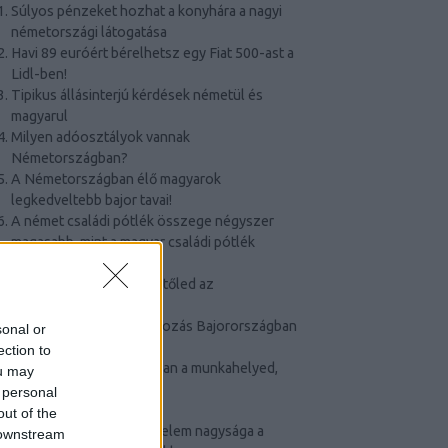
Súlyos pénzeket hozhat a konyhára a nagyi
németországi látogatása
Havi 89 euróért bérelhetsz egy Fiat 500-ast a
Lidl-ben!
Tipikus állásinterjú kérdések németül és
magyarul
Milyen adóosztályok vannak
Németországban?
A Németországban élő magyarok
legkedveltebb bajor tavai!
A német családi pótlék összege négyszer
magasabb, mint a magyar családi pótlék
összege
Ezeket a papírokat várja tőled az
adótanácsadó
Ideiglenes kijárási korlátozás Bajorországban
sonal or
a korona-járvány miatt
ection to
Ha több, mint 15 km-re van a munkahelyed,
ou may
akkor ez érdekelni fog
 personal
Jön a német CSOK?
out of the
A havi adómentes jövedelem nagysága a
 downstream