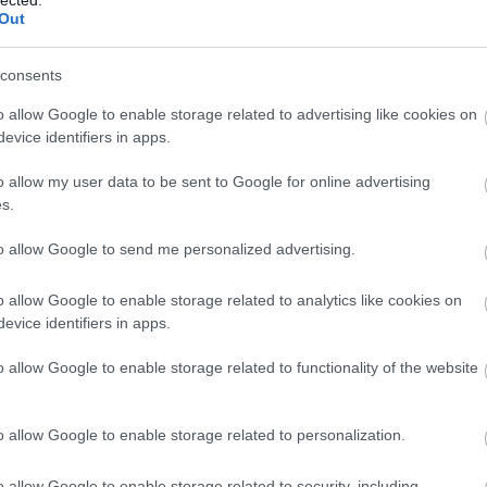
Out
consents
(
o allow Google to enable storage related to advertising like cookies on
(
evice identifiers in apps.
(
o allow my user data to be sent to Google for online advertising
(
s.
k a legszívesebben?
to allow Google to send me personalized advertising.
o allow Google to enable storage related to analytics like cookies on
(
evice identifiers in apps.
 haben Sie daraus gelernt?
 vétette a legnagyobb hibát? Mit tanult ebből?
o allow Google to enable storage related to functionality of the website
o allow Google to enable storage related to personalization.
(
o allow Google to enable storage related to security, including