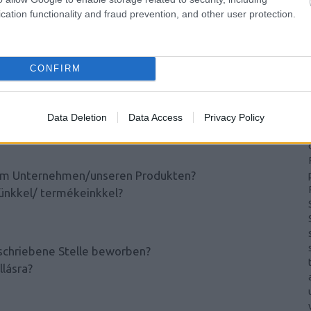
tető, hogy van-e valamilyen oka annak, hogy az adott
cation functionality and fraud prevention, and other user protection.
ő legtöbb találomra kiválasztott cégnek elküldte a
(
szeretnék megtudni, hogy miért pont az adott
(
tani a jelentkező, és mi a motivációja arra, hogy ott
CONFIRM
hmen?
Data Deletion
Data Access
Privacy Policy
em Unternehmen/unseren Produkten?
günkkel/ termékeinkkel?
schriebene Stelle beworben?
llásra?