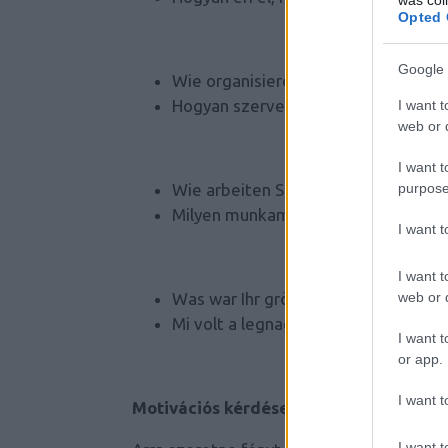
Opted 
Google 
Wie organisieren Sie Ihre Arbeit?
Hogyan szervezi meg a munkáját?
I want t
web or d
I want t
purpose
Wie arbeiten Sie am liebsten?
Milyen munkamódszerekkel dolgozi
I want 
I want t
web or d
Was war Ihr größter Misserfolg? Was
Mi volt a legnagyobb baklövése, hol
I want t
or app.
I want t
Motivációs kérdések:
I want t